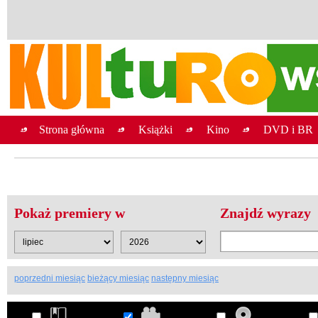
Strona główna
Książki
Kino
DVD i BR
Pokaż premiery w
Znajdź wyrazy
poprzedni miesiąc
bieżący miesiąc
następny miesiąc