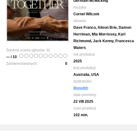
Germain McMicking
muzyka
Cornel Wilczek
obsada
Dave Franco, Alison Brie, Damon
Herriman, Mia Morrissey, Karl
Richmond, Jack Kenny, Francesca
Waters
Średnia ocena (głosów:
0
)
rok produkcji
— / 10
2025
Zainteresowanych:
0
kraj produkcji
Australia, USA
dystrybutor
Monolith
data premiery
22 VIII 2025
czas projekcji
102 min.