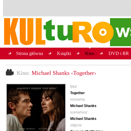
Strona główna
Książki
Kino
DVD i BR
Kino:
Michael Shanks ‹Together›
tytuł
Together
reżyseria
Michael Shanks
scenariusz
Michael Shanks
zdjęcia