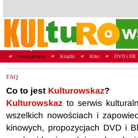
Strona główna
Książki
Kino
DVD i BR
FAQ
Co to jest
Kulturowskaz
?
Kulturowskaz
to serwis kultural
wszelkich nowościach i zapowied
kinowych, propozycjach DVD i B