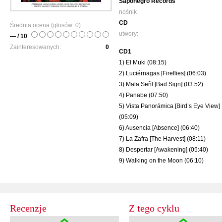
Saponegro Records
nośnik
CD
Średnia ocena (głosów:
0
)
utwory:
— / 10
Zainteresowanych:
0
CD1
1) El Muki (08:15)
2) Luciérnagas [Fireflies] (06:03)
3) Mala Señl [Bad Sign] (03:52)
4) Panabe (07:50)
5) Vista Panorámica [Bird’s Eye View]
(05:09)
6) Ausencia [Absence] (06:40)
7) La Zafra [The Harvest] (08:11)
8) Despertar [Awakening] (05:40)
9) Walking on the Moon (06:10)
Recenzje
Z tego cyklu