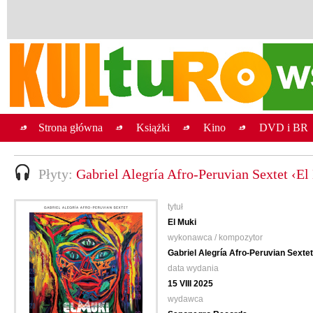
Strona główna
Książki
Kino
DVD i BR
Płyty:
Gabriel Alegría Afro-Peruvian Sextet ‹El
tytuł
El Muki
wykonawca / kompozytor
Gabriel Alegría Afro-Peruvian Sextet
data wydania
15 VIII 2025
wydawca