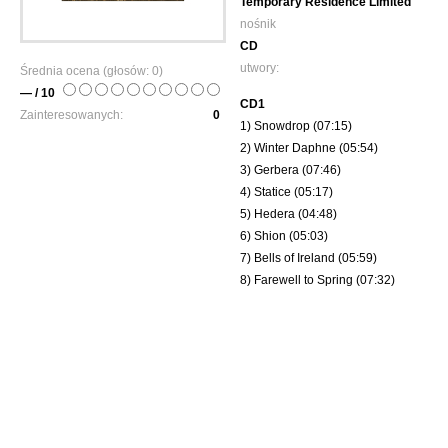
Temporary Residence Limited
nośnik
CD
utwory:
Średnia ocena (głosów:
0
)
— / 10
CD1
Zainteresowanych:
0
1) Snowdrop (07:15)
2) Winter Daphne (05:54)
3) Gerbera (07:46)
4) Statice (05:17)
5) Hedera (04:48)
6) Shion (05:03)
7) Bells of Ireland (05:59)
8) Farewell to Spring (07:32)