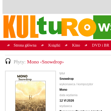
Strona główna
Książki
Kino
DVD i BR
Płyty:
Mono ‹Snowdrop›
tytuł
Snowdrop
wykonawca / kompozytor
Mono
data wydania
12 VI 2026
wydawca