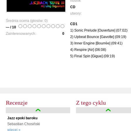
nośnik
CD
utwory:
Średnia ocena (głosów:
0
)
CD1
— / 10
1) Sonic Prelude [Ouverture] (07:02)
Zainteresowanych:
0
2) Upbeat Bounce [Gavotte] (09:19)
3) Inner Engine [Bourrée] (09:41)
4) Respire [Air] (06:08)
5) Final Spin [Gigue] (09:19)
Recenzje
Z tego cyklu
Jazz epoki baroku
Sebastian Chosiński
więcej »