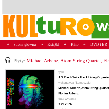
Strona główna
Książki
Kino
DVD i BR
Płyty:
Michael Arbenz, Atom String Quartet, Flo
tytuł
J.S. Bach Suite III – A Living Organi
wykonawca / kompozytor
Michael Arbenz, Atom String Quartet
Florian Arbenz
data wydania
3 VII 2026