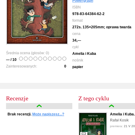
Powergraph
ISBN
978-83-64384-62-2
format
272s. 135×205mm; oprawa twarda
cena
34,—
cykl
Średnia ocena (głosów:
0
)
Amelia i Kuba
— / 10
nośnik
Zainteresowanych:
0
papier
Recenzje
Z tego cyklu
Brak recenzji.
Może napiszesz...?
Amelia i Kuba
Rafał Kosik
premiera:
21 V 2