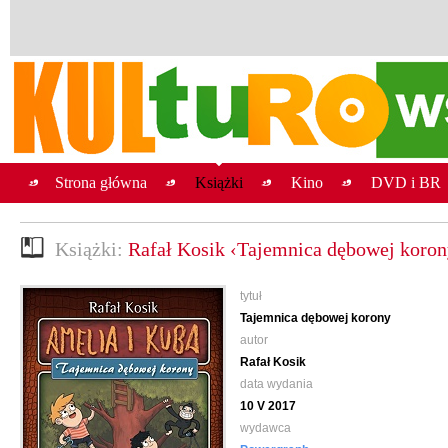
Strona główna
Książki
Kino
DVD i BR
Książki:
Rafał Kosik ‹Tajemnica dębowej koron
tytuł
Tajemnica dębowej korony
autor
Rafał Kosik
data wydania
10 V 2017
wydawca