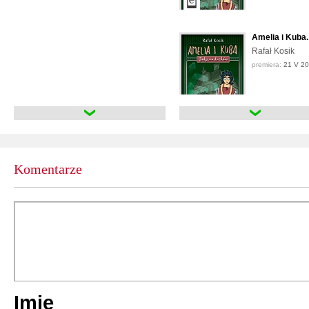
Amelia i Kuba
Rafał Kosik
premiera:
21 V 2
Amelia i Kuba.
Rafał Kosik
premiera:
29 IV 2
Komentarze
Stuoki potwór
Rafał Kosik
premiera:
26 V 2
Stuoki potwór
Imię
Rafał Kosik