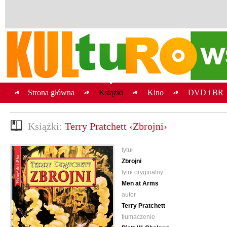
Strona główna
Książki
Kino
DVD i BR
Książki:
Terry Pratchett ‹Zbrojni›
tytuł
Zbrojni
tytuł oryginalny
Men at Arms
autor
Terry Pratchett
tłumaczenie