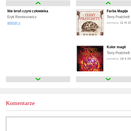
Nie broń czyni człowieka
Farba Magije
Eryk Remiezowicz
Terry Pratchett
więcej »
premiera:
11 IV 2
Kolor magii
Terry Pratchett
premiera:
18 II 2
Kolor magii
Terry Pratchett
premiera:
29 I 20
Komentarze
Kolor magii
Terry Pratchett
premiera:
29 I 20