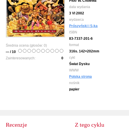
Piotr W. Cholewa
data wydania
3 VI 2002
wydawca
Prószyński i S-ka
ISBN
83-7337-201-6
format
Średnia ocena (głosów:
0
)
316s. 142×202mm
— / 10
cykl
Zainteresowanych:
0
Świat Dysku
WWW
Polska strona
nośnik
papier
Recenzje
Z tego cyklu