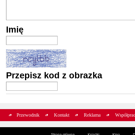
Kolor magii
Imię
Terry Pratchett
premiera:
4 VIII 2
Blask fantast
Terry Pratchett
Przepisz kod z obrazka
premiera:
17 IV 2
Blask fantast
Terry Pratchett
premiera:
15 I 20
Przewodnik
Kontakt
Reklama
Współpra
Strona główna
Książki
Kino
D