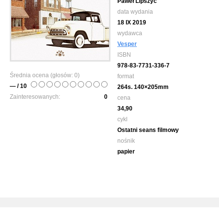
Paweł Lipszyc
data wydania
18 IX 2019
wydawca
Vesper
ISBN
978-83-7731-336-7
Średnia ocena (głosów:
0
)
format
— / 10
264s. 140×205mm
Zainteresowanych:
0
cena
34,90
cykl
Ostatni seans filmowy
nośnik
papier