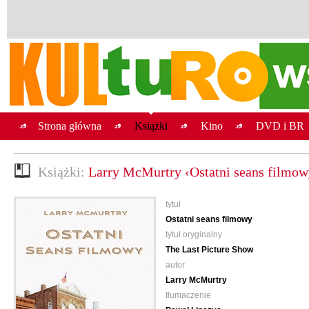
Strona główna
Książki
Kino
DVD i BR
Książki:
Larry McMurtry ‹Ostatni seans filmow
tytuł
Ostatni seans filmowy
tytuł oryginalny
The Last Picture Show
autor
Larry McMurtry
tłumaczenie