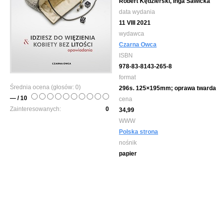
Robert Kędzierski, Inga Sawicka
data wydania
11 VIII 2021
wydawca
Czarna Owca
ISBN
978-83-8143-265-8
format
Średnia ocena (głosów:
0
)
296s. 125×195mm; oprawa twarda
— / 10
cena
Zainteresowanych:
0
34,99
WWW
Polska strona
nośnik
papier