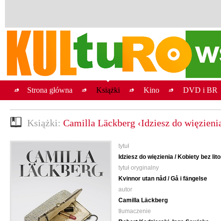
Strona główna
Książki
Kino
DVD i BR
Książki:
Camilla Läckberg ‹Idziesz do więzienia
tytuł
Idziesz do więzienia / Kobiety bez lito
tytuł oryginalny
Kvinnor utan nåd / Gå i fängelse
autor
Camilla Läckberg
tłumaczenie