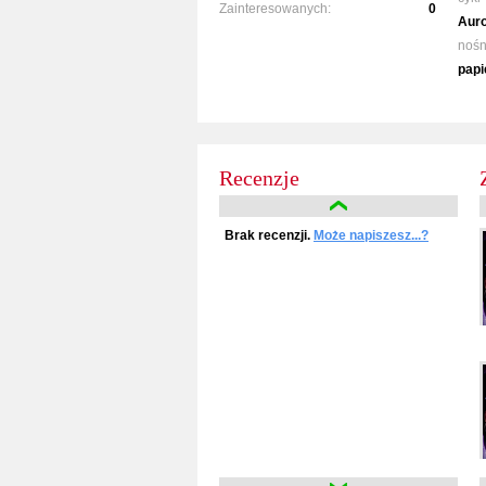
Zainteresowanych:
0
Aur
nośn
papi
Recenzje
Brak recenzji.
Może napiszesz...?