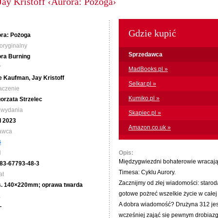
ay Kristoff ‹Aurora: Pożoga›
Gdzie kupić
ra: Pożoga
 oryginalny
Sprzedawca
ra Burning
r
MadBooks.pl »
 Kaufman, Jay Kristoff
Selkar.pl »
aczenie
Kumiko.pl »
orzata Strzelec
 wydania
Skapiec.pl »
I 2023
Amazon.co.uk »
awca
G
N
Opis:
Międzygwiezdni bohaterowie wracają 
83-67793-48-3
Timesa: Cyklu Aurory.
at
Zacznijmy od złej wiadomości: staro
s. 140×220mm; oprawa twarda
gotowe pożreć wszelkie życie w całej
a
A dobra wiadomość? Drużyna 312 jest
—
wcześniej zająć się pewnym drobiaz