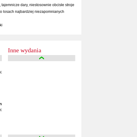
 tajemnicze dary, niestosownie obcisłe stroje
 o losach najbardziej niezapomnianych
ki
Inne wydania
ristoff
nie
ristoff