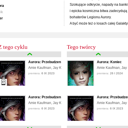
Szokujące odkrycie, napady na banki,
ora
i epicka kosmiczna bitwa zadecydują
ik
bohaterów Legionu Aurory.
er
A być może też o losach całej Galakty
Z tego cyklu
Tego twórcy
Aurora: Przebudzenie
Aurora: Koniec
Amie Kaufman, Jay Kristoff
Amie Kaufman, Jay K
premiera:
6 IX 2023
premiera:
26 I 2024
Aurora: Przebudzenie
Aurora: Przebudze
Amie Kaufman, Jay Kristoff
Amie Kaufman, Jay K
premiera:
6 IX 2023
premiera:
6 IX 2023