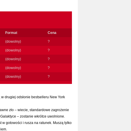
Format
Cena
(dowolny)
?
(dowolny)
?
(dowolny)
?
(dowolny)
?
(dowolny)
?
w drugiej odsłonie bestselleru New York
dawne zło – wiecie, standardowe zagrożenie
 Galaktyce – zostanie wkrótce uwolnione.
 w gotowości i rusza na ratunek. Muszą tylko
giem.