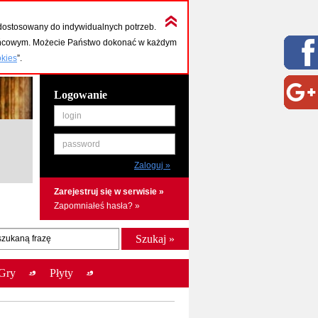
dostosowany do indywidualnych potrzeb.
końcowym. Możecie Państwo dokonać w każdym
okies
”.
Logowanie
login
password
Zarejestruj się w serwisie »
Zapomniałeś hasła? »
szukaną frazę
Gry
Płyty