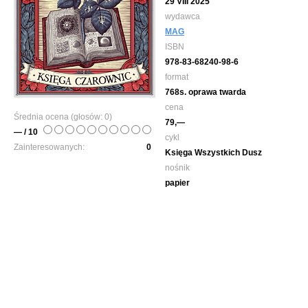
29 VIII 2025
wydawca
MAG
ISBN
978-83-68240-98-6
format
768s. oprawa twarda
cena
Średnia ocena (głosów:
0
)
79,—
— / 10
cykl
Zainteresowanych:
0
Księga Wszystkich Dusz
nośnik
papier