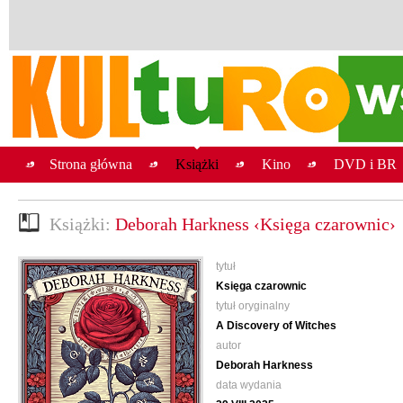
Strona główna
Książki
Kino
DVD i BR
Książki:
Deborah Harkness ‹Księga czarownic›
tytuł
Księga czarownic
tytuł oryginalny
A Discovery of Witches
autor
Deborah Harkness
data wydania