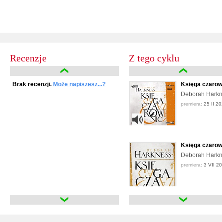
Recenzje
Z tego cyklu
Brak recenzji.
Może napiszesz...?
Księga czarow
Deborah Hark
premiera:
25 II 2
Księga czarow
Deborah Hark
premiera:
3 VII 2
Księga czarow
Deborah Hark