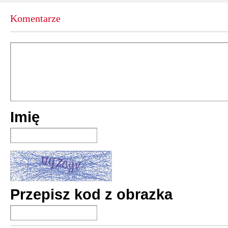
premiera:
19 III 2
Komentarze
Księga czarow
Deborah Hark
premiera:
16 I 20
Czarownica
Imię
Deborah Hark
premiera:
grudzie
Czarownica
Deborah Hark
Przepisz kod z obrazka
premiera:
17 III 2