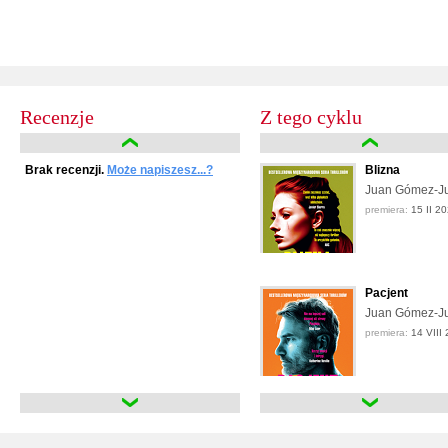
Recenzje
Z tego cyklu
Brak recenzji.
Może napiszesz...?
Blizna
Juan Gómez-J
premiera:
15 II 2
Pacjent
Juan Gómez-J
premiera:
14 VIII
Pacjent
Juan Gómez-J