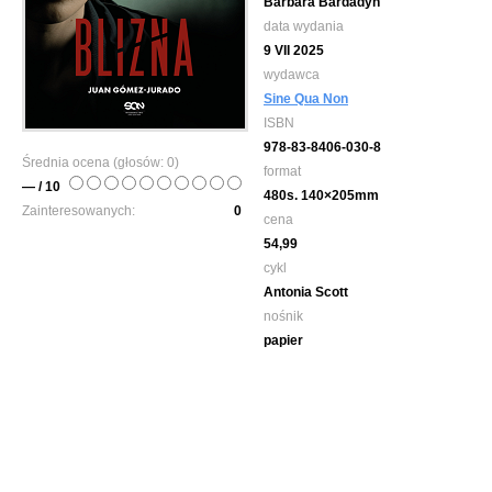
Barbara Bardadyn
data wydania
9 VII 2025
wydawca
Sine Qua Non
ISBN
978-83-8406-030-8
Średnia ocena (głosów:
0
)
format
— / 10
480s. 140×205mm
Zainteresowanych:
0
cena
54,99
cykl
Antonia Scott
nośnik
papier