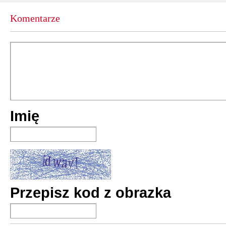
premiera:
13 I 20
Komentarze
Pacjent
Juan Gómez-J
premiera:
13 I 20
Sekretna histo
Imię
Juan Gómez-J
premiera:
14 VIII
Reina Roja
Juan Gómez-J
Przepisz kod z obrazka
premiera:
26 IV 2