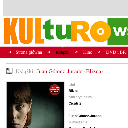
Strona główna
Książki
Kino
DVD i BR
Książki:
Juan Gómez-Jurado ‹Blizna›
tytuł
Blizna
tytuł oryginalny
Cicatriz
autor
Juan Gómez-Jurado
tłumaczenie