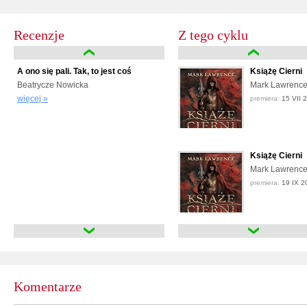
Recenzje
Z tego cyklu
A ono się pali. Tak, to jest coś
Książę Cierni
Beatrycze Nowicka
Mark Lawrenc
więcej »
premiera:
15 VII 
Książę Cierni
Mark Lawrenc
premiera:
19 IX 2
Król Cierni
Mark Lawrenc
premiera:
wrzesie
Komentarze