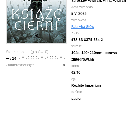
Jarosław Fejdych, Anna Fejdych
data wydania
5 VI 2026
wydawca
Fabryka Słów
ISBN
978-83-8375-224-2
format
Średnia ocena (głosów:
0
)
404s. 140×210mm; oprawa
— / 10
zintegrowana
Zainteresowanych:
0
cena
62,90
cykl
Rozbite Imperium
nośnik
papier