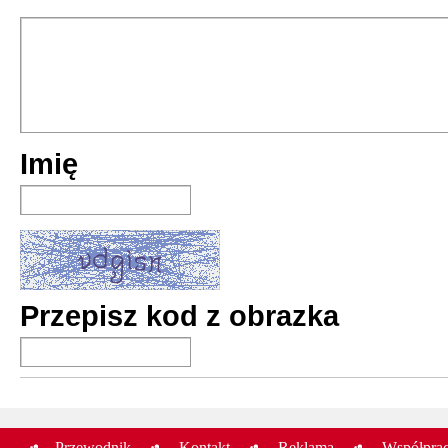
Król Cierni
Mark Lawrenc
premiera:
25 XI 2
Król Cierni
Imię
Mark Lawrenc
premiera:
21 VIII
Cesarz Cierni
Mark Lawrenc
Przepisz kod z obrazka
premiera:
19 XI 2
Przewodnik
Kontakt
Reklama
Współpra