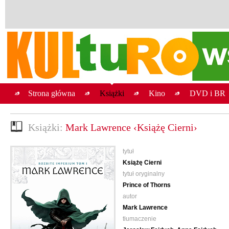
Strona główna
Książki
Kino
DVD i BR
Książki:
Mark Lawrence ‹Książę Cierni›
tytuł
Książę Cierni
tytuł oryginalny
Prince of Thorns
autor
Mark Lawrence
tłumaczenie