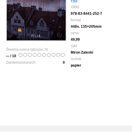
Filia
ISBN
978-83-8441-252-7
format
448s. 135×205mm
cena
49,99
cykl
Średnia ocena (głosów:
0
)
Miron Zaleski
— / 10
nośnik
Zainteresowanych:
0
papier