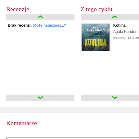
Recenzje
Z tego cyklu
Brak recenzji.
Może napiszesz...?
Kotlina
Agata Kunder
premiera:
15 X 2
Komentarze