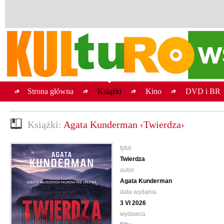
Strona główna
Książki
Kino
DVD i BR
Książki:
Agata Kunderman ‹Twierdza›
tytuł
Twierdza
autor
Agata Kunderman
data wydania
3 VI 2026
wydawca