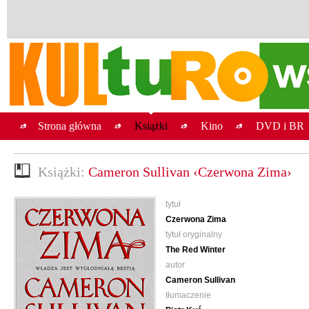
Strona główna
Książki
Kino
DVD i BR
Książki:
Cameron Sullivan ‹Czerwona Zima›
tytuł
Czerwona Zima
tytuł oryginalny
The Red Winter
autor
Cameron Sullivan
tłumaczenie