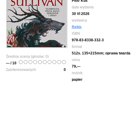
Piotr Kuś
data wydania
30 VI 2026
wydawca
Rebis
ISBN
978-83-8338-332-3
format
512s. 135×215mm; oprawa twarda
Średnia ocena (głosów:
0
)
cena
— / 10
79,—
Zainteresowanych:
0
nośnik
papier