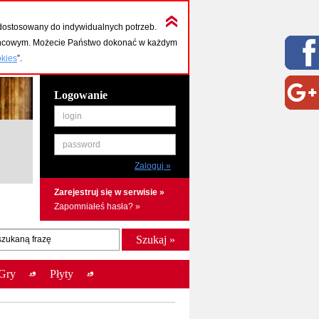
dostosowany do indywidualnych potrzeb.
końcowym. Możecie Państwo dokonać w każdym
okies
”.
Logowanie
login
password
Zarejestruj się w serwisie »
Zapomniałeś hasła? »
szukaną frazę
Gry
Płyty