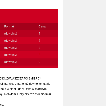
Format
Cena
(dowolny)
?
(dowolny)
?
(dowolny)
?
(dowolny)
?
(dowolny)
?
ŹNO. ZWŁASZCZA PO ŚMIERCI.
st martwe. Umarło już dawno temu, ale
pnęło w cieniu góry i trwa w martwym
 i niebytem. Liczy czterdziestu siedmiu
ry.