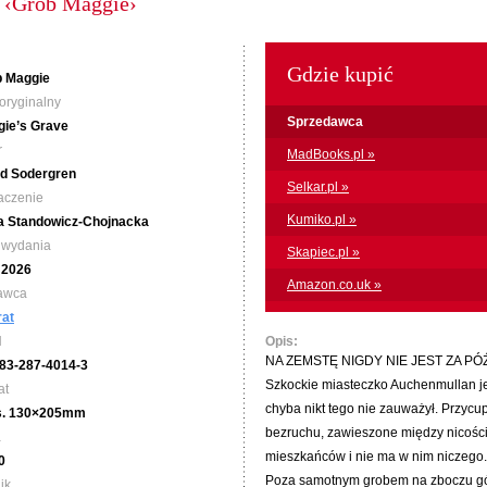
 ‹Grób Maggie›
Gdzie kupić
b Maggie
 oryginalny
Sprzedawca
ie’s Grave
r
MadBooks.pl »
d Sodergren
Selkar.pl »
aczenie
Kumiko.pl »
a Standowicz-Chojnacka
 wydania
Skapiec.pl »
I 2026
Amazon.co.uk »
awca
at
N
Opis:
NA ZEMSTĘ NIGDY NIE JEST ZA PÓ
83-287-4014-3
Szkockie miasteczko Auchenmullan je
at
chyba nikt tego nie zauważył. Przycu
s. 130×205mm
bezruchu, zawieszone między nicością
a
mieszkańców i nie ma w nim niczego.
0
Poza samotnym grobem na zboczu gó
ik