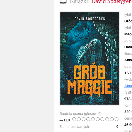
Książki:
David Sodergren
tytuł
Gró
tytuł
Magg
auto
Davi
tłum
Ann
data
1 VI
wyd
Akur
ISB
978-
form
320
Średnia ocena (głosów:
0
)
cen
— / 10
46,9
Zainteresowanych:
0
nośn