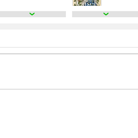
Królewscy synowi
Józef Ignacy Krasz
premiera:
26 VIII 2010
Lubonie. Powieść z
Józef Ignacy Krasz
premiera:
2 II 2015
Zygmuntowskie cz
Józef Ignacy Krasz
premiera:
17 II 2011