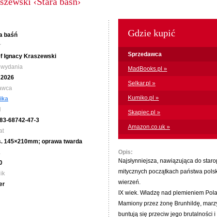
szewski ‹Stara baśń›
Gdzie kupić
a baśń
r
Sprzedawca
f Ignacy Kraszewski
 wydania
MadBooks.pl »
I 2026
Selkar.pl »
awca
Kumiko.pl »
ika
N
Skapiec.pl »
83-68742-47-3
Amazon.co.uk »
at
s. 145×210mm; oprawa twarda
a
Opis:
Najsłynniejsza, nawiązująca do staro
0
mitycznych początkach państwa pols
ik
wierzeń.
er
IX wiek. Władzę nad plemieniem Pol
Mamiony przez żonę Brunhildę, marzy
buntują się przeciw jego brutalności 