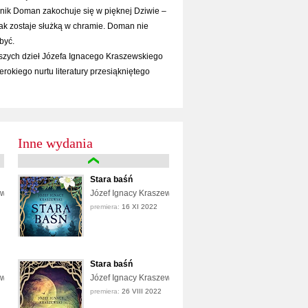
nik Doman zakochuje się w pięknej Dziwie –
k zostaje służką w chramie. Doman nie
być.
jszych dzieł Józefa Ignacego Kraszewskiego
rokiego nurtu literatury przesiąkniętego
Inne wydania
Stara baśń
ewski
Józef Ignacy Kraszewski
premiera:
16 XI 2022
Stara baśń
ewski
Józef Ignacy Kraszewski
premiera:
26 VIII 2022