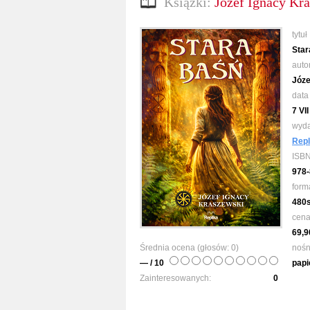
Książki:
Józef Ignacy Kra
tytuł
Star
auto
Józe
data
7 VI
wyd
Repl
ISB
978-
form
480
cen
69,9
Średnia ocena (głosów:
0
)
nośn
— / 10
papi
Zainteresowanych:
0