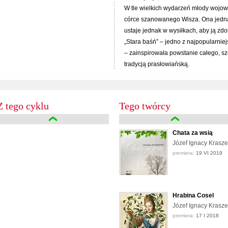
W tle wielkich wydarzeń młody wojow
córce szanowanego Wisza. Ona jedna
ustaje jednak w wysiłkach, aby ją zdo
„Stara baśń” – jedno z najpopularnie
– zainspirowała powstanie całego, sze
tradycją prasłowiańską.
Z tego cyklu
Tego twórcy
Chata za wsią
Józef Ignacy Krasz
premiera:
19 VI 2019
Hrabina Cosel
Józef Ignacy Krasz
premiera:
17 I 2018