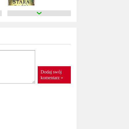
e
Stara baśń
ewski
Józef Ignacy Kraszewski
premiera:
1 VIII 2018
 X wieku
ewski
Dodaj swój
komentarz »
asy
ewski