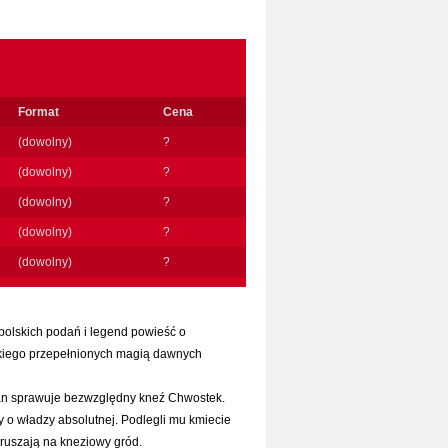
Format
Cena
(dowolny)
?
(dowolny)
?
(dowolny)
?
(dowolny)
?
(dowolny)
?
polskich podań i legend powieść o
kiego przepełnionych magią dawnych
an sprawuje bezwzględny kneź Chwostek.
 o władzy absolutnej. Podlegli mu kmiecie
i ruszają na kneziowy gród.