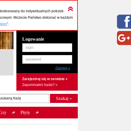
dostosowany do indywidualnych potrzeb.
końcowym. Możecie Państwo dokonać w każdym
okies
”.
Logowanie
login
password
Zarejestruj się w serwisie »
Zapomniałeś hasła? »
szukaną frazę
Gry
Płyty