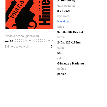
Antoni Górny
data wydania
8 VII 2026
wydawca
Karakter
ISBN
978-83-68615-20-3
Średnia ocena (głosów:
0
)
format
— / 10
240s. 125×175mm
Zainteresowanych:
0
cena
55,—
cykl
Gliniarze z Harlemu
nośnik
papier