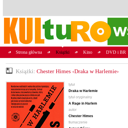
Strona główna
Książki
Kino
DVD i BR
Książki:
Chester Himes ‹Draka w Harlemie›
tytuł
Draka w Harlemie
tytuł oryginalny
A Rage in Harlem
autor
Chester Himes
tłumaczenie