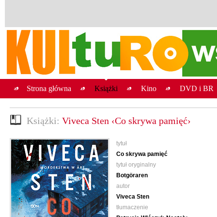
Strona główna
Książki
Kino
DVD i BR
Książki:
Viveca Sten ‹Co skrywa pamięć›
tytuł
Co skrywa pamięć
tytuł oryginalny
Botgöraren
autor
Viveca Sten
tłumaczenie