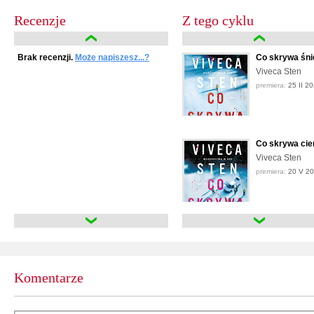
Recenzje
Z tego cyklu
Brak recenzji.
Może napiszesz...?
Co skrywa śni
Viveca Sten
premiera:
25 II 2
Co skrywa cie
Viveca Sten
premiera:
20 V 2
Komentarze