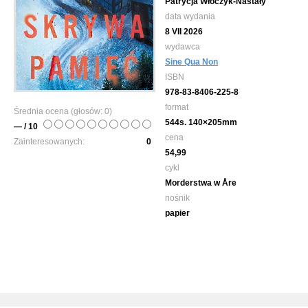
Patrycja Włóczyk-Nastały
data wydania
8 VII 2026
wydawca
Sine Qua Non
ISBN
978-83-8406-225-8
format
Średnia ocena (głosów:
0
)
544s. 140×205mm
— / 10
cena
Zainteresowanych:
0
54,99
cykl
Morderstwa w Åre
nośnik
papier