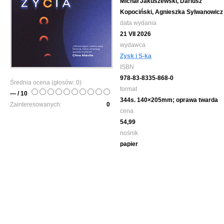
Michał Jakuszewski, Dariusz
Kopociński, Agnieszka Sylwanowicz
data wydania
21 VII 2026
wydawca
Zysk i S-ka
ISBN
978-83-8335-868-0
Średnia ocena (głosów:
0
)
format
— / 10
344s. 140×205mm; oprawa twarda
Zainteresowanych:
0
cena
54,99
nośnik
papier