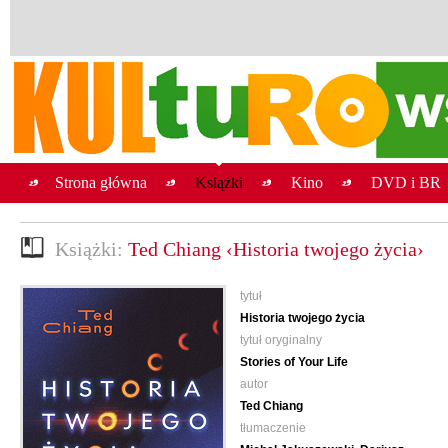
Strona główna
Książki
Kino
DVD i BR
Książki:
Ted Chiang ‹Historia twojego życia›
tytuł
Historia twojego życia
tytuł oryginalny
Stories of Your Life
autor
Ted Chiang
tłumaczenie