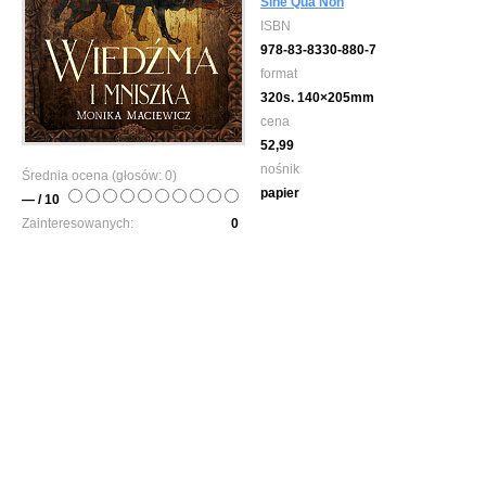
Sine Qua Non
ISBN
978-83-8330-880-7
format
320s. 140×205mm
cena
52,99
nośnik
Średnia ocena (głosów:
0
)
papier
— / 10
Zainteresowanych:
0