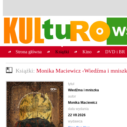
Strona główna
Książki
Kino
DVD i BR
Książki:
Monika Maciewicz ‹Wiedźma i mniszk
tytuł
Wiedźma i mniszka
autor
Monika Maciewicz
data wydania
22 VII 2026
wydawca