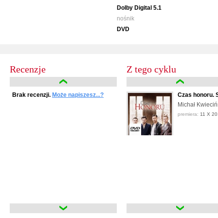
Dolby Digital 5.1
nośnik
DVD
Recenzje
Z tego cyklu
Brak recenzji.
Może napiszesz...?
Czas honoru. 
Michał Kwieciń
premiera:
11 X 20