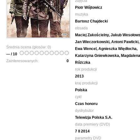
zdjęcia
Piotr Wójtowicz
muzyka
Bartosz Chajdecki
obsada
Maciej Zakościelny, Jakub Wesołows
Jan Wieczorkowski, Antoni Pawlicki,
Średnia ocena (głosów:
0
)
Ewa Wencel, Agnieszka Więdłocha,
— / 10
Katarzyna Gniewkowska, Magdalen
Zainteresowanych:
0
Różczka
rok produkcji
2013
kraj produkcji
Polska
cykl
Czas honoru
dystrybutor
Telewizja Polska S.A.
data premiery (DVD)
7 II 2014
parametry DVD