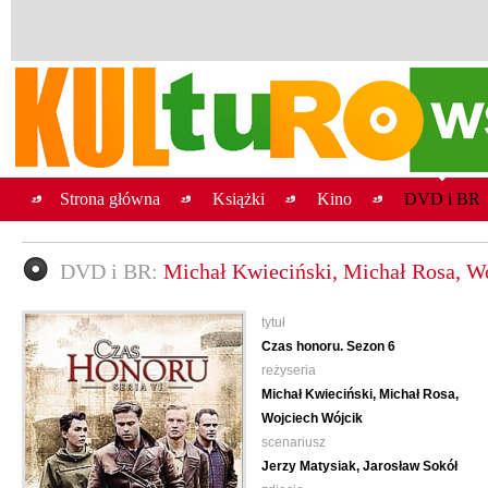
Strona główna
Książki
Kino
DVD i BR
DVD i BR:
Michał Kwieciński, Michał Rosa, Wo
tytuł
Czas honoru. Sezon 6
reżyseria
Michał Kwieciński, Michał Rosa,
Wojciech Wójcik
scenariusz
Jerzy Matysiak, Jarosław Sokół