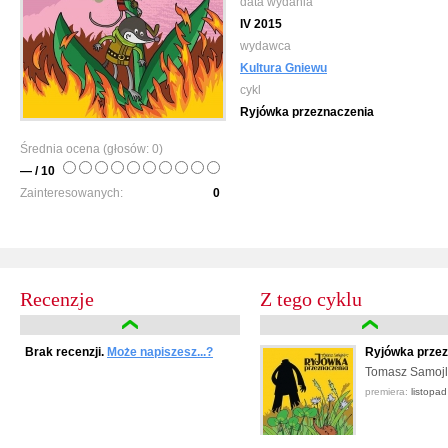
data wydania
IV 2015
wydawca
Kultura Gniewu
cykl
Ryjówka przeznaczenia
Średnia ocena (głosów:
0
)
— / 10
Zainteresowanych:
0
Recenzje
Z tego cyklu
Brak recenzji.
Może napiszesz...?
Ryjówka przezn
Tomasz Samojl
premiera:
listopa