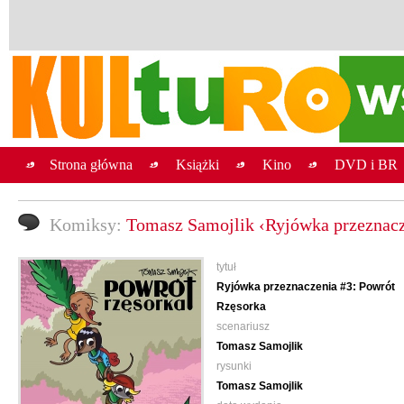
Strona główna
Książki
Kino
DVD i BR
Komiksy:
Tomasz Samojlik ‹Ryjówka przeznacz
tytuł
Ryjówka przeznaczenia #3: Powrót
Rzęsorka
scenariusz
Tomasz Samojlik
rysunki
Tomasz Samojlik