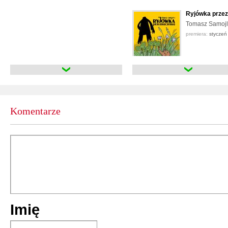
Ryjówka przez
Tomasz Samojl
premiera:
styczeń
Ryjówka przez
Tomasz Samojl
premiera:
luty 20
Komentarze
Imię