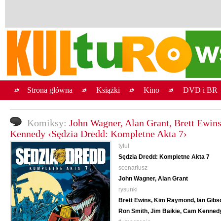
Strona główna
Książki
Kino
DVD i BR
Komiksy:
John Wagner, Alan Grant, Brett Ewin
Kennedy ‹Sędzia Dredd: Kompletne Akta 7›
tytuł
Sędzia Dredd: Kompletne Akta 7
scenariusz
John Wagner, Alan Grant
rysunki
Brett Ewins, Kim Raymond, Ian Gibs
Ron Smith, Jim Baikie, Cam Kenned