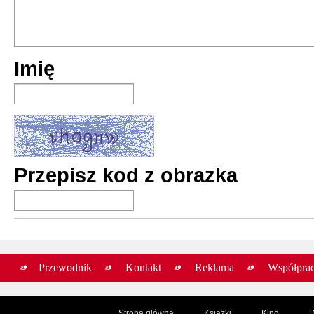
Sędzia Dredd:
Imię
Jeff Anderson, 
Colin MacNeil,
premiera:
6 VII 2
Sędzia Dredd:
Brian Bolland,
Przepisz kod z obrazka
premiera:
1 XII 2
Sędzia Dredd:
Brian Bolland,
premiera:
23 VI 2
Przewodnik
Kontakt
Reklama
Współpra
Strona główna
Książki
Kino
D