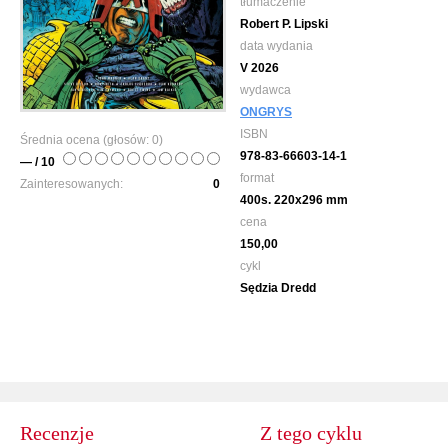
tłumaczenie
Robert P. Lipski
data wydania
V 2026
wydawca
ONGRYS
ISBN
Średnia ocena (głosów:
0
)
978-83-66603-14-1
— / 10
format
Zainteresowanych:
0
400s. 220x296 mm
cena
150,00
cykl
Sędzia Dredd
Recenzje
Z tego cyklu