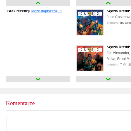
Brak recenzji.
Może napiszesz...?
Sędzia Dredd:
Jose Casanovas
premiera:
grudzie
Sędzia Dredd:
Jim Alexander,
Millar, Grant M
premiera:
7 VIII 2
Sędzia Dredd:
Mick Austin, Ma
Smith, Ron Smi
premiera:
8 IV 20
Komentarze
Sędzia Dredd:
Brian Bolland,
premiera:
29 X 2