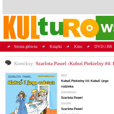
Strona główna
Książki
Kino
DVD i BR
Komiksy:
Szarlota Pawel ‹Kubuś Piekielny #4: 
tytuł
Kubuś Piekielny #4: Kubuś i jego
rodzinka
scenariusz
Szarlota Pawel
rysunki
Szarlota Pawel