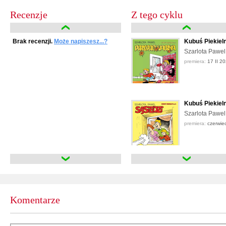
Recenzje
Z tego cyklu
Brak recenzji.
Może napiszesz...?
Kubuś Piekiel
Szarlota Pawel
premiera:
17 II 2
Kubuś Piekieln
Szarlota Pawel
premiera:
czerwie
Kubuś Piekiel
Szarlota Pawel
premiera:
paździe
Komentarze