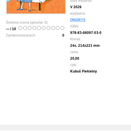
data wydania
V 2026
wydawca
ONGRYS
Średnia ocena (głosów:
0
)
ISBN
— / 10
978-83-68097-03-0
Zainteresowanych:
0
format
24s. 214x221 mm
cena
20,00
cykl
Kubuś Piekielny