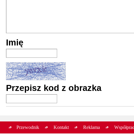
Kubuś Piekiel
Szarlota Pawel
premiera:
lipiec 2
Kubuś Piekiel
Imię
Szarlota Pawel
premiera:
kwiecie
Przepisz kod z obrazka
Przewodnik
Kontakt
Reklama
Współpra