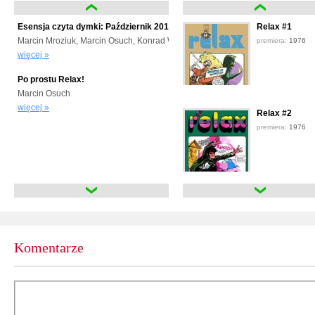
Esensja czyta dymki: Październik 2017
Relax #1
Marcin Mroziuk, Marcin Osuch, Konrad Wągrowski
premiera:
1976
więcej »
Po prostu Relax!
Marcin Osuch
więcej »
Relax #2
premiera:
1976
Relax #3
premiera:
1976
Komentarze
Relax #4
premiera:
1977