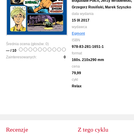
Bogusław Polch, Jerzy Wróblewski,
Grzegorz Rosiński, Marek Szyszko
data wydania
15 IX 2017
wydawca
Egmont
ISBN
Średnia ocena (głosów:
0
)
978-83-281-1651-1
— / 10
format
Zainteresowanych:
0
160s. 210x290 mm
cena
79,99
cykl
Relax
Recenzje
Z tego cyklu