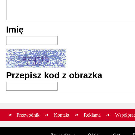
Relax #5
Imię
premiera:
1977
Relax #6
premiera:
1977
Przepisz kod z obrazka
Relax #7
premiera:
1977
Przewodnik
Kontakt
Reklama
Współpra
Strona główna
Książki
Kino
D