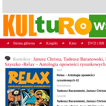
Strona główna
Książki
Kino
DVD i BR
Komiksy:
Janusz Christa, Tadeusz Baranowski,
Szyszko ‹Relax – Antologia opowieści rysunkowych
tytuł
Relax – Antologia opowieści
rysunkowych #2
scenariusz
Tadeusz Baranowski, Janusz Christ
rysunki
Tadeusz Baranowski, Janusz Christa