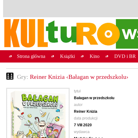
Strona główna
Książki
Kino
DVD i BR
Gry:
Reiner Knizia ‹Bałagan w przedszkolu›
tytuł
Bałagan w przedszkolu
autor
Reiner Knizia
data produkcji
7 VIII 2020
wydawca