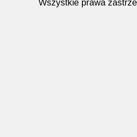
Wszystkie prawa zastrz
Pod, nad czy 
premiera:
18 III 2
Liczę zwierzęt
premiera:
31 X 2
Poznaję emocj
premiera:
31 X 2
Poznaję owoce