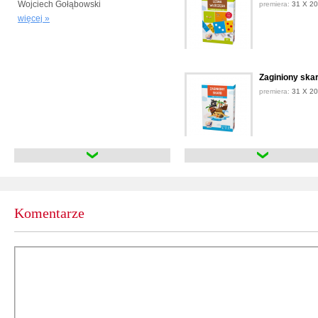
Wojciech Gołąbowski
premiera:
31 X 2
więcej »
Zaginiony ska
premiera:
31 X 2
Zwierzęta na 
premiera:
31 X 2
Komentarze
Łowy na nakry
premiera:
17 VII 