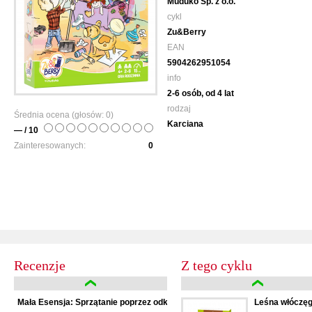
Muduko Sp. z o.o.
cykl
Zu&Berry
EAN
5904262951054
info
2-6 osób, od 4 lat
rodzaj
Średnia ocena (głosów:
0
)
Karciana
— / 10
Zainteresowanych:
0
Recenzje
Z tego cyklu
Mała Esensja: Sprzątanie poprzez odkładanie na bok
Leśna włóczęg