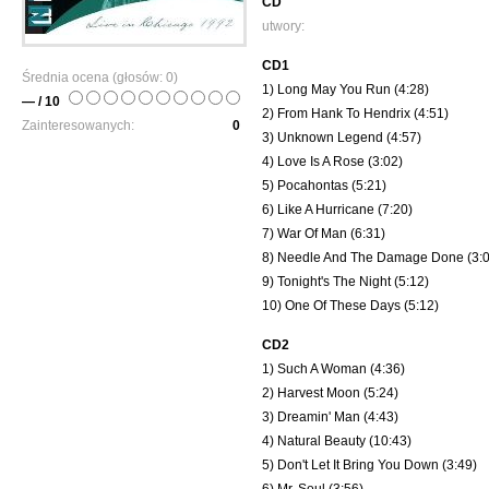
CD
utwory:
CD1
Średnia ocena (głosów:
0
)
1) Long May You Run (4:28)
— / 10
2) From Hank To Hendrix (4:51)
Zainteresowanych:
0
3) Unknown Legend (4:57)
4) Love Is A Rose (3:02)
5) Pocahontas (5:21)
6) Like A Hurricane (7:20)
7) War Of Man (6:31)
8) Needle And The Damage Done (3:0
9) Tonight's The Night (5:12)
10) One Of These Days (5:12)
CD2
1) Such A Woman (4:36)
2) Harvest Moon (5:24)
3) Dreamin' Man (4:43)
4) Natural Beauty (10:43)
5) Don't Let It Bring You Down (3:49)