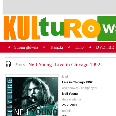
Strona główna
Książki
Kino
DVD i BR
Płyty:
Neil Young ‹Live in Chicago 1992›
tytuł
Live in Chicago 1992
wykonawca / kompozytor
Neil Young
data wydania
25 VI 2011
nośnik