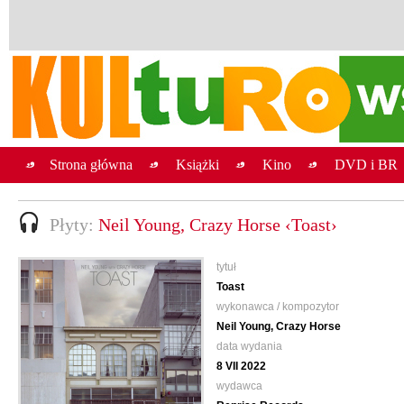
Strona główna
Książki
Kino
DVD i BR
Płyty:
Neil Young, Crazy Horse ‹Toast›
tytuł
Toast
wykonawca / kompozytor
Neil Young, Crazy Horse
data wydania
8 VII 2022
wydawca