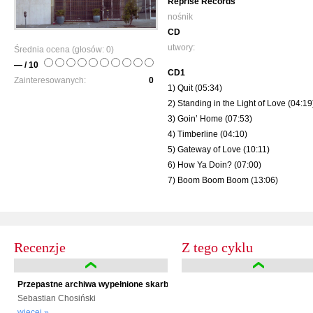
Reprise Records
nośnik
CD
utwory:
Średnia ocena (głosów:
0
)
— / 10
CD1
Zainteresowanych:
0
1) Quit (05:34)
2) Standing in the Light of Love (04:19
3) Goin’ Home (07:53)
4) Timberline (04:10)
5) Gateway of Love (10:11)
6) How Ya Doin? (07:00)
7) Boom Boom Boom (13:06)
Recenzje
Z tego cyklu
Przepastne archiwa wypełnione skarbami
Sebastian Chosiński
więcej »