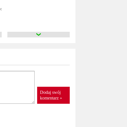
Horse
– Live Album
rome Hearts
Horse
Dodaj swój
komentarz »