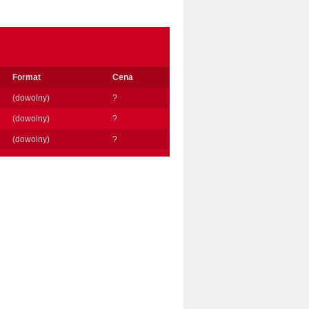
Format
Cena
(dowolny)
?
(dowolny)
?
(dowolny)
?