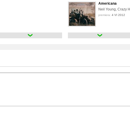
Americana
Neil Young, Crazy 
premiera:
4 VI 2012
As Time Explodes 
Neil Young, The Ch
premiera:
29 V 2026
Barn
Neil Young, Crazy 
premiera:
10 XII 2021
Before and After
Neil Young
premiera:
8 XII 2023