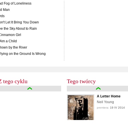
ad Fog of Loneliness
ld Man
irds
on't Let It Bring You Down
ee the Sky About to Rain
Cinnamon Girl
I Am a Child
Down by the River
Flying on the Ground Is Wrong
Z tego cyklu
Tego twórcy
A Letter Home
Neil Young
premiera:
19 IV 2014