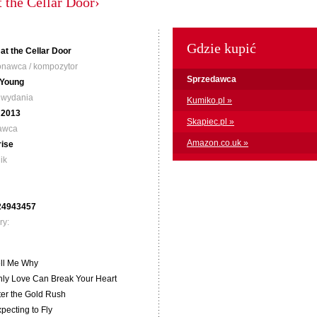
t the Cellar Door›
Gdzie kupić
 at the Cellar Door
nawca / kompozytor
Sprzedawca
 Young
 wydania
Kumiko.pl »
I 2013
Skapiec.pl »
awca
Amazon.co.uk »
ise
ik
24943457
ry:
ell Me Why
nly Love Can Break Your Heart
fter the Gold Rush
xpecting to Fly