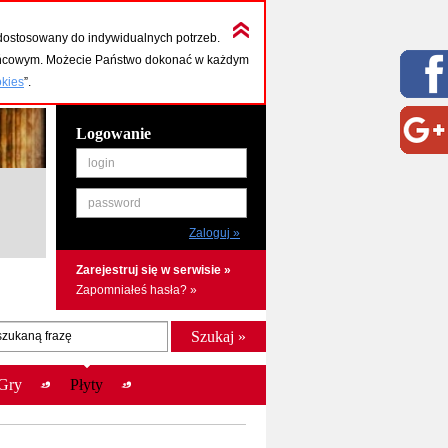
dostosowany do indywidualnych potrzeb.
końcowym. Możecie Państwo dokonać w każdym
okies
”.
Logowanie
login
password
Zarejestruj się w serwisie »
Zapomniałeś hasła? »
szukaną frazę
Gry
Płyty