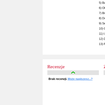
5) B
6) O
7) B
8) D
9) S
10) 
11) 
12) 
13) 
Recenzje
Brak recenzji.
Może napiszesz...?