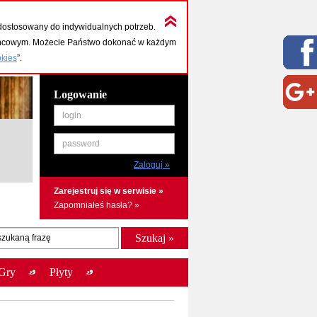
dostosowany do indywidualnych potrzeb.
końcowym. Możecie Państwo dokonać w każdym
okies
”.
Logowanie
login
password
Zarejestruj się w serwisie »
Zapomniałeś hasła? »
szukaną frazę
Gry
Płyty