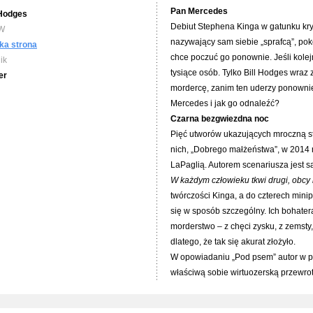
Pan Mercedes
 Hodges
Debiut Stephena Kinga w gatunku kry
W
nazywający sam siebie „sprafcą”, pok
ka strona
chce poczuć go ponownie. Jeśli kolej
ik
tysiące osób. Tylko Bill Hodges wra
er
mordercę, zanim ten uderzy ponowni
Mercedes i jak go odnaleźć?
Czarna bezgwiezdna noc
Pięć utworów ukazujących mroczną st
nich, „Dobrego małżeństwa”, w 2014 r
LaPaglią. Autorem scenariusza jest 
W każdym człowieku tkwi drugi, obc
twórczości Kinga, a do czterech mini
się w sposób szczególny. Ich bohatera
morderstwo – z chęci zysku, z zemsty
dlatego, że tak się akurat złożyło.
W opowiadaniu „Pod psem” autor w pe
właściwą sobie wirtuozerską przewro