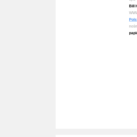
Bill
WW
Pols
nośn
papi