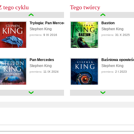
Z tego cyklu
Tego twórcy
Trylogia: Pan Mercedes. Znalezione nie kradzione. Koniec wa
Bastion
Stephen King
Stephen King
premiera:
9 XI 2016
premiera:
31 X 2025
Pan Mercedes
Baśniowa opowieś
Stephen King
Stephen King
premiera:
11 IX 2024
premiera:
2 I 2023
Pan Mercedes
Bazar złych snów
Stephen King
Stephen King
premiera:
18 IX 2019
premiera:
20 XI 2025
Pan Mercedes
Bezsenność