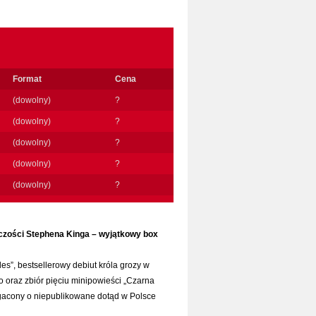
Format
Cena
(dowolny)
?
(dowolny)
?
(dowolny)
?
(dowolny)
?
(dowolny)
?
rczości Stephena Kinga – wyjątkowy box
s”, bestsellerowy debiut króla grozy w
 oraz zbiór pięciu minipowieści „Czarna
gacony o niepublikowane dotąd w Polsce