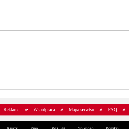
Stephen King
Stephen King
premiera:
2 VI 2016
premiera:
5 VII 2023
Pan Mercedes
Billy Summers
Stephen King
Stephen King
premiera:
sierpień 2014
premiera:
20 XI 2025
Pan Mercedes
Blaze
Stephen King
Stephen King
premiera:
4 VI 2014
premiera:
3 VIII 2022
Pan Mercedes
Buick 8
Reklama
Współpraca
Mapa serwisu
FAQ
Stephen King
Stephen King
premiera:
4 VI 2014
premiera:
14 V 2026
Książki
Kino
DVD i BR
Gry wideo
Komiksy