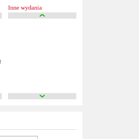
Inne wydania
rty
ć