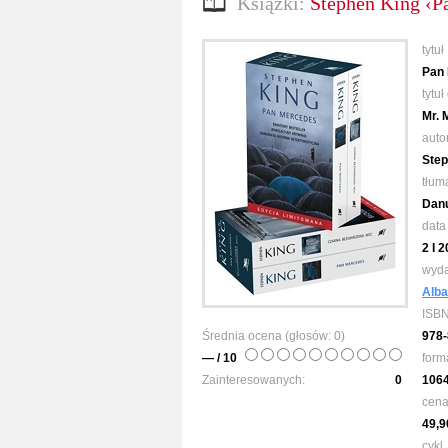
Książki:
Stephen King ‹P
tytuł
Pan 
tytuł
Mr. 
auto
Step
tłum
Danu
data
2 I 
wyd
Alba
ISB
Średnia ocena (głosów:
0
)
978-
— / 10
form
Zainteresowanych:
0
106
cen
49,9
cykl