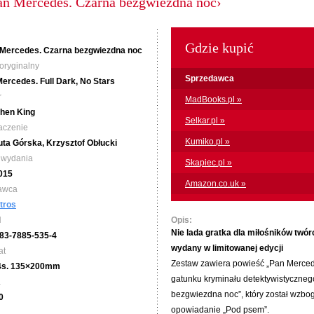
an Mercedes. Czarna bezgwiezdna noc›
Gdzie kupić
Mercedes. Czarna bezgwiezdna noc
 oryginalny
Sprzedawca
Mercedes. Full Dark, No Stars
r
MadBooks.pl »
hen King
Selkar.pl »
aczenie
Kumiko.pl »
ta Górska, Krzysztof Obłucki
 wydania
Skapiec.pl »
2015
Amazon.co.uk »
awca
tros
N
Opis:
Nie lada gratka dla miłośników twó
83-7885-535-4
wydany w limitowanej edycji
at
Zestaw zawiera powieść „Pan Mercede
4s. 135×200mm
gatunku kryminału detektywistycznego
a
bezgwiezdna noc”, który został wzbo
0
opowiadanie „Pod psem”.