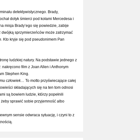
minału detektywistycznego. Brady,
ochał dotyk śmierci pod kołami Mercedesa i
na misja Brady’ego się powiedzie, zabije
z z dwójką sprzymierzeńców może zatrzymać
e. Kto kryje się pod pseudonimem Pan
ronę ludzkiej natury. Na podstawie jednego z
. nakręcono film z Joan Allen i Anthonym
sam Stephen King.
y mu człowiek…
To motto przyświecające całej
powieści składających się na ten tom odnosi
mi są bowiem ludzie, którzy popełnili
, żeby sprawić sobie przyjemność albo
wnym sensie odwraca sytuację, i czyni to z
tnością.