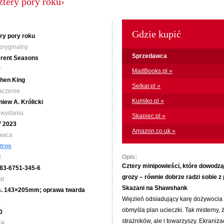
tery pory roku›
Gdzie kupić
ry pory roku
 oryginalny
Sprzedawca
erent Seasons
r
MadBooks.pl »
hen King
Selkar.pl »
aczenie
Kumiko.pl »
niew A. Królicki
 wydania
Skapiec.pl »
V 2023
Amazon.co.uk »
awca
tros
N
Opis:
Cztery minipowieści, które dowodzą,
83-6751-345-6
grozy – równie dobrze radzi sobie z
at
Skazani na Shawshank
s. 143×205mm; oprawa twarda
Więzień odsiadujący karę dożywocia
a
obmyśla plan ucieczki. Tak misterny,
0
strażników, ale i towarzyszy. Ekrani
ik