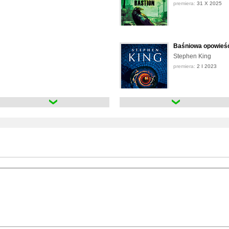
premiera:
31 X 2025
Baśniowa opowieś
Stephen King
premiera:
2 I 2023
Bazar złych snów
Stephen King
premiera:
20 XI 2025
Bezsenność
Stephen King
premiera:
5 VII 2023