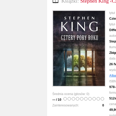
Książki:
Stephen King ‹Cz
tytuł
Czte
tytuł
Diff
auto
Step
tłum
Zbig
data
26 I
wyd
Alba
ISB
978-
form
Średnia ocena (głosów:
0
)
512
— / 10
cen
Zainteresowanych:
0
49,9
nośn