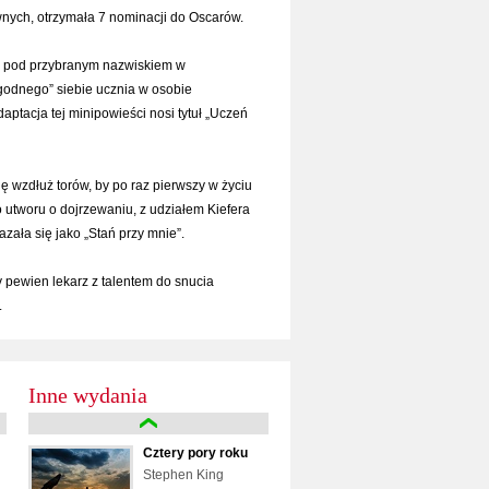
ych, otrzymała 7 nominacji do Oscarów.
ię pod przybranym nazwiskiem w
godnego” siebie ucznia w osobie
aptacja tej minipowieści nosi tytuł „Uczeń
 wzdłuż torów, by po raz pierwszy w życiu
 utworu o dojrzewaniu, z udziałem Kiefera
zała się jako „Stań przy mnie”.
 pewien lekarz z talentem do snucia
.
Inne wydania
Cztery pory roku
Stephen King