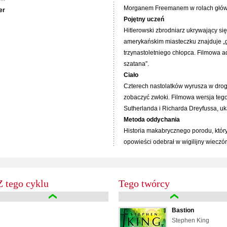
Morganem Freemanem w rolach główn
er
Pojętny uczeń
Hitlerowski zbrodniarz ukrywający s
amerykańskim miasteczku znajduje „
trzynastoletniego chłopca. Filmowa ad
szatana”.
Ciało
Czterech nastolatków wyrusza w drogę
zobaczyć zwłoki. Filmowa wersja tego
Sutherlanda i Richarda Dreyfussa, uka
Metoda oddychania
Historia makabrycznego porodu, który
opowieści odebrał w wigilijny wieczór
Z tego cyklu
Tego twórcy
Bastion
Stephen King