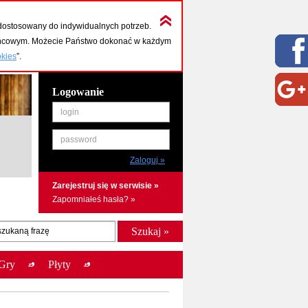
dostosowany do indywidualnych potrzeb.
końcowym. Możecie Państwo dokonać w każdym
okies
”.
Logowanie
login
password
Zarejestruj się w serwisie »
Zapomniałeś hasła? »
szukaną frazę
Gry
Płyty