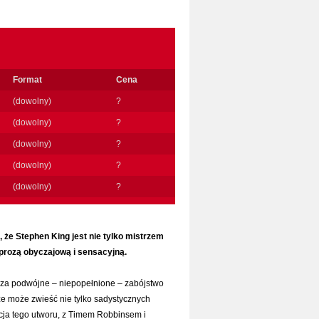
Format
Cena
(dowolny)
?
(dowolny)
?
(dowolny)
?
(dowolny)
?
(dowolny)
?
 że Stephen King jest nie tylko mistrzem
 prozą obyczajową i sensacyjną.
 za podwójne – niepopełnione – zabójstwo
 że może zwieść nie tylko sadystycznych
zacja tego utworu, z Timem Robbinsem i