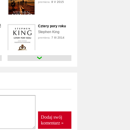
premiera:
8 V 2015
ć
Cztery pory roku
Stephen King
premiera:
7 III 2014
Cztery pory roku
Stephen King
premiera:
9 I 2013
Cztery pory roku
Stephen King
premiera:
listopad 2010
Dodaj swój
komentarz »