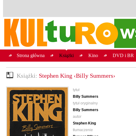
Strona główna
Książki
Kino
DVD i BR
Książki:
Stephen King ‹Billy Summers›
tytuł
Billy Summers
tytuł oryginalny
Billy Summers
autor
Stephen King
tłumaczenie