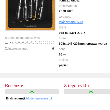
Tomasz Wilusz
data wydania
20 XI 2025
wydawca
Prószyński i S-ka
ISBN
978-83-8391-270-7
Średnia ocena (głosów:
0
)
format
— / 10
608s. 147×208mm; oprawa twarda
Zainteresowanych:
0
cena
65,—
nośnik
papier
Recenzje
Z tego cyklu
Brak recenzji.
Może napiszesz...?